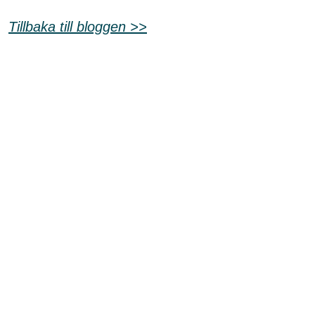
Shop
Tillbaka till bloggen >>
Hem & Trädgård
Underhållning
Om Oss