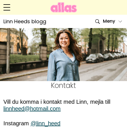
Linn Heeds blogg
Meny
Livsöden
Hälsa
Hem
Arkiv
Relationer
Om Linn
Kontakt
Kategorier
Handarbete
Kontakt
Video
Vill du komma i kontakt med Linn, mejla till
linnheed@hotmail.com
Bloggar
Instagram
@linn_heed