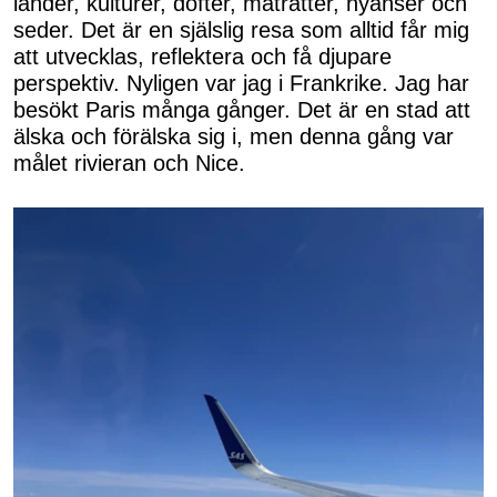
länder, kulturer, dofter, maträtter, nyanser och
seder. Det är en själslig resa som alltid får mig
att utvecklas, reflektera och få djupare
perspektiv. Nyligen var jag i Frankrike. Jag har
besökt Paris många gånger. Det är en stad att
älska och förälska sig i, men denna gång var
målet rivieran och Nice.