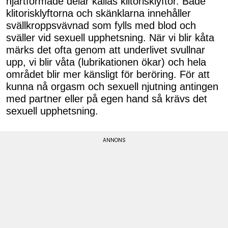
hjärtformade delar kallas klitorisklyftor. Både
klitorisklyftorna och skänklarna innehåller
svällkroppsvävnad som fylls med blod och
sväller vid sexuell upphetsning. När vi blir kåta
märks det ofta genom att underlivet svullnar
upp, vi blir våta (lubrikationen ökar) och hela
området blir mer känsligt för beröring. För att
kunna nå orgasm och sexuell njutning antingen
med partner eller på egen hand så krävs det
sexuell upphetsning.