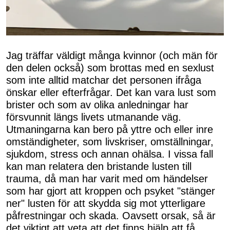
Jag träffar väldigt många kvinnor (och män för
den delen också) som brottas med en sexlust
som inte alltid matchar det personen ifråga
önskar eller efterfrågar. Det kan vara lust som
brister och som av olika anledningar har
försvunnit längs livets utmanande väg.
Utmaningarna kan bero på yttre och eller inre
omständigheter, som livskriser, omställningar,
sjukdom, stress och annan ohälsa. I vissa fall
kan man relatera den bristande lusten till
trauma, då man har varit med om händelser
som har gjort att kroppen och psyket "stänger
ner" lusten för att skydda sig mot ytterligare
påfrestningar och skada. Oavsett orsak, så är
det viktigt att veta att det finns hjälp att få.